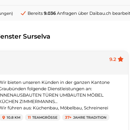
Bereits
9.036
Anfragen über Daibau.ch bearbei
ungen)
Fenster Surselva
9.2
Wir bieten unseren Künden in der ganzen Kantone
Graubünden folgende Dienstleistungen an:
INNENAUSBAUTEN TÜREN UMBAUTEN MÖBEL
KÜCHEN ZIMMERMANNS...
Wir führen aus: Küchenbau, Möbelbau, Schreinerei
10.8 KM
11
TEAMGRÖSSE
37+
JAHRE TRADITION