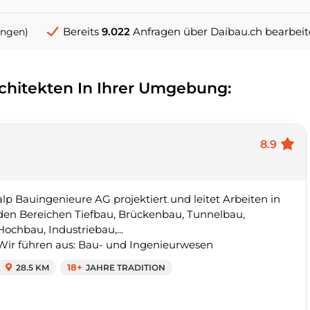
Bereits
9.022
Anfragen über Daibau.ch bearbeit
ungen)
rchitekten In Ihrer Umgebung:
8.9
alp Bauingenieure AG projektiert und leitet Arbeiten in
den Bereichen Tiefbau, Brückenbau, Tunnelbau,
Hochbau, Industriebau,...
Wir führen aus: Bau- und Ingenieurwesen
28.5 KM
18+
JAHRE TRADITION